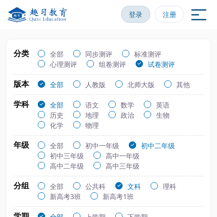
登录
注册
分类
全部
同步测评
标准测评
心理测评
组卷测评
试卷测评
版本
全部
人教版
北师大版
其他
学科
全部
语文
数学
英语
历史
地理
政治
生物
化学
物理
年级
全部
初中一年级
初中二年级
初中三年级
高中一年级
高中二年级
高中三年级
分组
全部
公共科
文科
理科
新高考3班
新高考1班
学期
全部
上学期
下学期