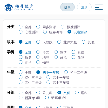
登录
注册
分类
全部
同步测评
标准测评
心理测评
组卷测评
试卷测评
版本
全部
人教版
北师大版
其他
学科
全部
语文
数学
英语
历史
地理
政治
生物
化学
物理
年级
全部
初中一年级
初中二年级
初中三年级
高中一年级
高中二年级
高中三年级
分组
全部
公共科
文科
理科
新高考3班
新高考1班
学期
全部
上学期
下学期