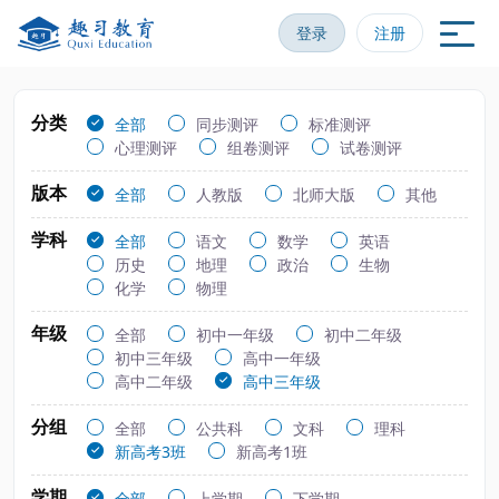
登录
注册
分类
全部
同步测评
标准测评
心理测评
组卷测评
试卷测评
版本
全部
人教版
北师大版
其他
学科
全部
语文
数学
英语
历史
地理
政治
生物
化学
物理
年级
全部
初中一年级
初中二年级
初中三年级
高中一年级
高中二年级
高中三年级
分组
全部
公共科
文科
理科
新高考3班
新高考1班
学期
全部
上学期
下学期