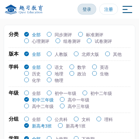
登录
注册
分类
全部
同步测评
标准测评
心理测评
组卷测评
试卷测评
版本
全部
人教版
北师大版
其他
学科
全部
语文
数学
英语
历史
地理
政治
生物
化学
物理
年级
全部
初中一年级
初中二年级
初中三年级
高中一年级
高中二年级
高中三年级
分组
全部
公共科
文科
理科
新高考3班
新高考1班
学期
全部
上学期
下学期