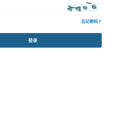
忘记密码？
登录
跟进课堂、及时复习
同步练题、在线测试